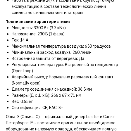
Работа в режиме 24/7: Рассчитан на круглосуточную
эксплуатацию в составе технологических линий
совместно с внешним вентилятором.
Технические характеристики:
Мощность: 3300 Вт (3.3 кВт)
Напряжение: 230 В (1 фаза)
Ток: 14 А
Максимальная температура воздуха: 650 градусов
Минимальный расход воздуха: 260 л/мин
Встроенная защита от перегрева: Да
Регулировка температуры: Встроенный потенциометр
(Open loop)
Аварийный выход: Нормально разомкнутый контакт
(Normally open)
Диаметр соединения с насадкой: 36.5 мм
Размеры (Д х Ш х В): 266 х 67 х 71 мм
Вес: 0.65 кг
Сертификация: CE, EAC, S+
Olma-S (Ольма-С) — официальный дилер Leister в Санкт-
Петербурге. Мы поставляем оригинальное швейцарское
оборудование напрямую с завода, обеспечиваем полную