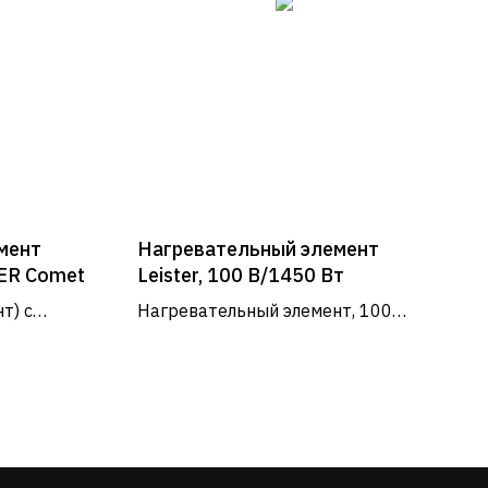
мент
Нагревательный элемент
TER Comet
Leister, 100 В/1450 Вт
т) с
Нагревательный элемент, 100
для
В/1450 Вт
мата
р Комет -
РЕЖИМ РАБОТЫ
Пн - Пт: 9:00 - 18:00
Сб - Вс: выходные