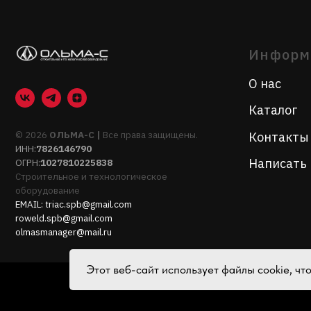
© 2026
ОЛЬМА-С |
Все права защищены.
Контакты
ИНН:
7826146790
Написать нам
ОГРН:
1027810225838
Строительное и технологическое
оборудование
EMAIL:
triac.spb@gmail.com
roweld.spb@gmail.com
olmasmanager@mail.ru
Этот веб-сайт использует файлы cookie, ч