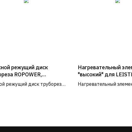
сной режущий диск
Нагревательный эле
ореза ROPOWER,
"высокий" для LEIS
RTRONIC (Ропауэр,
ой режущий диск трубореза
Нагревательный элемен
ртроник)
WER, SUPERTRONIC.
"высоким горлышком" 
сварочного клина авто
LEISTER COMET [Ляйсте
Услуги и сервис
№ 107.547]
Сервис
Доставка и оплата