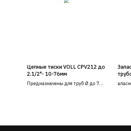
Цепные тиски VOLL CPV212 до
Запа
2.1/2"- 10-76мм
труб
SUPE
Предназначены для труб Ø до 76
апасн
Супе
мм. Надежная фиксация за 1,5
ROPO
оборота благодаря удобной
изогнутой зажимной рукоятке,
Информация
винту с крупной резьбой и гайке.
О нас
Каталог