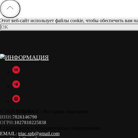
Этот веб-сайт использует файлы cookie, чтобы обеспечить вам 
OK
© 2026
ОЛЬМА-С |
Все права защищены.
ИНН:
7826146790
ОГРН:
1027810225838
Строительное и технологическое оборудование
EMAIL:
triac.spb@gmail.com