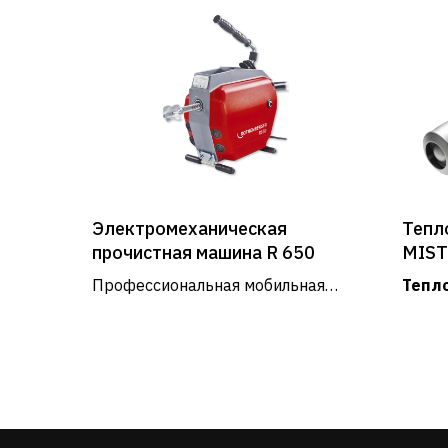
Электромеханическая
Тепл
прочистная машина R 650
MIST
(Мис
Профессиональная мобильная
Тепл
машина R650 для прочистки труб
подхо
от 20 до 150 мм в диаметре.
задач
техно
Информация
О нас
Каталог