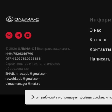
© 2026
ОЛЬМА-С |
Все права защищены.
Контакты
ИНН:
7826146790
Написать нам
ОГРН:
1027810225838
Строительное и технологическое
оборудование
EMAIL:
triac.spb@gmail.com
roweld.spb@gmail.com
olmasmanager@mail.ru
Этот веб-сайт использует файлы cookie, ч