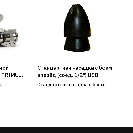
мой
Стандартная насадка с боем
я PRIMUS
вперёд (соед. 1/2") USB
й
Стандартная насадка с боем
IMUS III
вперёд, соед. 1/2" используется
крестного
как: базовый вид насадок для
ления и
прочистки канализационных
РЕЖИМ РАБОТЫ
сетей...
Пн - Пт: 9:00 - 18:00
Сб - Вс: выходные