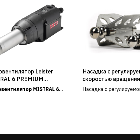
овентилятор Leister
Насадка с регулируе
RAL 6 PREMIUM
скоростью вращени
траль 6 Премиум)
III USB
овентилятор MISTRAL 6
Насадка с регулируемо
дит для решения различных
скоростью вращения PR
 и легко встраивается в
используется для пере
логическое оборудование.
движения вперед, свер
Услуги и сервис
резки корней...
Сервис
Доставка и оплата