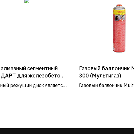
 алмазный сегментный
Газовый баллончик M
ДАРТ для железобетона
300 (Мультигаз)
 230х2,6х10х22,23
ный режущий диск является
Газовый баллончик Mult
ебованным инструментом.
соединение 7/16" для
няется для работы с
профессиональной пайк
м, керамикой, бетоном,
Услуги и сервис
ом, кирпичом и другими
иалами.
Сервис
Доставка и оплата