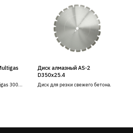
ultigas
Диск алмазный AS-2
D350х25.4
igas 300
Диск для резки свежего бетона.
и.
РЕЖИМ РАБОТЫ
Пн - Пт: 9:00 - 18:00
Сб - Вс: выходные