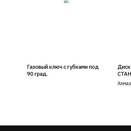
Газовый ключ с губками под
Диск
90 град.
СТАН
VOLL
Алмаз
востр
Приме
камне
Информация
желез
матер
О нас
Каталог