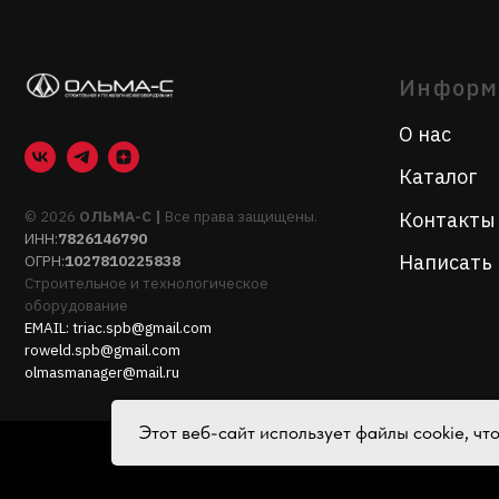
© 2026
ОЛЬМА-С |
Все права защищены.
Контакты
ИНН:
7826146790
Написать нам
ОГРН:
1027810225838
Строительное и технологическое
оборудование
EMAIL:
triac.spb@gmail.com
roweld.spb@gmail.com
olmasmanager@mail.ru
Этот веб-сайт использует файлы cookie, ч