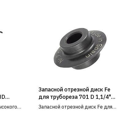
Запасной отрезной диск Fe
HD
для трубореза 701 D 1,1/4"
ым
SUPER-EGO
ысокого
Запасной отрезной диск Fe для
трубореза 701, D 1.1/4''.
м Honda
тки
РЕЖИМ РАБОТЫ
ом..