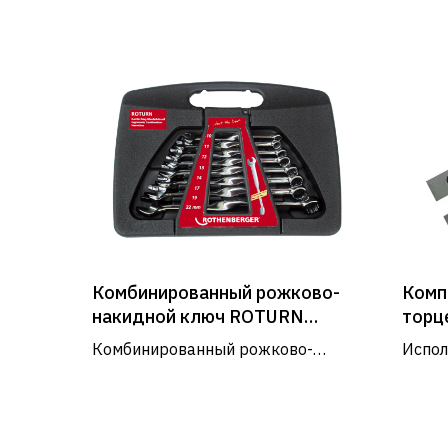
Комбинированный рожково-
Комп
накидной ключ ROTURN
торц
(Ротурн)
Комбинированный рожково-
Испол
накидной ключ POTURN
торцо
применяется в автомастерских,
торце
монтажных работах, в быту.
Информация