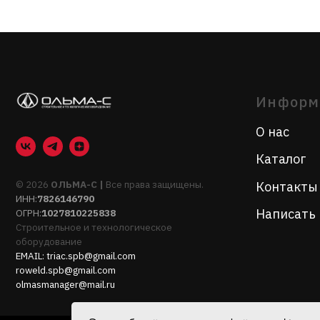
О нас
Каталог
© 2026
ОЛЬМА-С |
Все права защищены.
Контакты
ИНН:
7826146790
Написать нам
ОГРН:
1027810225838
Строительное и технологическое
оборудование
EMAIL:
triac.spb@gmail.com
roweld.spb@gmail.com
olmasmanager@mail.ru