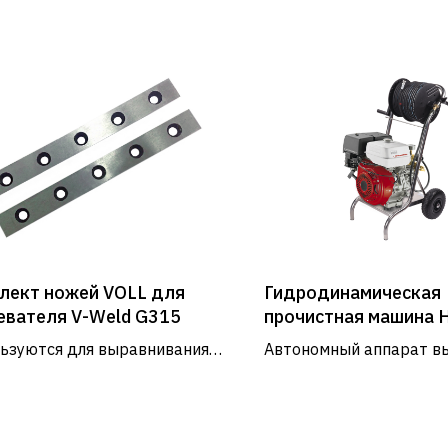
лект ножей VOLL для
Гидродинамическая
евателя V-Weld G315
прочистная машина 
19/180B с бензинов
ьзуются для выравнивания
Автономный аппарат в
двигателем
в труб с помощью
давления HD 19/180B с
вателя.
бензиновым двигателе
предназначен для очис
Услуги и сервис
трубопроводов диаметр