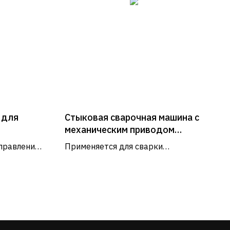
 для
Стыковая сварочная машина с
механическим приводом
Roweld P110
правление
Применяется для сварки
 градусов
пластиковых труб и фитингов из
ПЭ, ПП, ПБ и ПВДФ диаметром от
40 до 110 мм
РЕЖИМ РАБОТЫ
Пн - Пт: 9:00 - 18:00
Сб - Вс: выходные