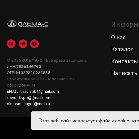
© 2026
ОЛЬМА-С |
Все права защищены.
Контакты
ИНН:
7826146790
Написать нам
ОГРН:
1027810225838
Строительное и технологическое
оборудование
EMAIL:
triac.spb@gmail.com
roweld.spb@gmail.com
olmasmanager@mail.ru
Этот веб-сайт использует файлы cookie, ч