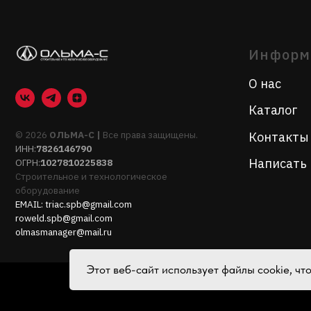
© 2026
ОЛЬМА-С |
Все права защищены.
Контакты
ИНН:
7826146790
Написать нам
ОГРН:
1027810225838
Строительное и технологическое
оборудование
EMAIL:
triac.spb@gmail.com
roweld.spb@gmail.com
olmasmanager@mail.ru
Этот веб-сайт использует файлы cookie, ч