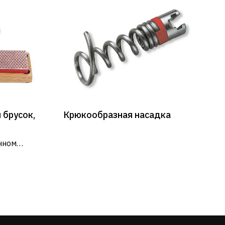
 брусок,
Крюкообразная насадка
нном
 55 мм.
РЕЖИМ РАБОТЫ
Пн - Пт: 9:00 - 18:00
Сб - Вс: выходные