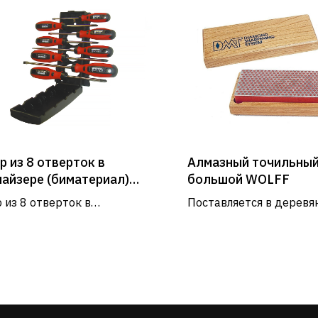
р из 8 отверток в
Алмазный точильный
найзере (биматериал)
большой WOLFF
R-EGO
 из 8 отверток в
Поставляется в деревя
.органайзере, биматериал
футляре; размеры 153 х
няется в быту, мастерских,
оизводствах.
Услуги и сервис
Сервис
Доставка и оплата