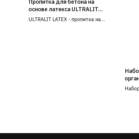
Пропитка для бетона на
основе латекса ULTRALIT
LATEX (20 л)
ULTRALIT LATEX - пропитка на
основе латекса. Используется для
подливки и заполнения небольших
отверстий, воздушных раковин...
Набо
орга
SUPE
Набор
пласт
приме
на пр
Информация
О нас
Каталог