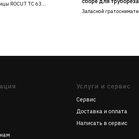
сборе для трубореза
ицы ROCUT TC 63
"Автоматик PL"
ьзуются при проведении
Запасной гратоснимате
Услуги и сервис
 по монтажу и ремонту
для трубореза 750,751
хнических и отопительных
"Автоматик PL"
Сервис
м.
Доставка и оплата
Написать в сервис