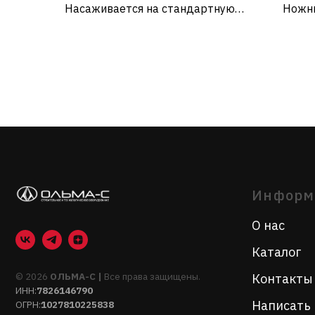
​Насаживается на стандартную
Ножн
насадку- перходник 5 мм,
испол
Информация
используется при сварке фенами
работ
санте
О нас
систе
Каталог
© 2026
ОЛЬМА-С |
Все права защищены.
Контакты
ИНН:
7826146790
Написать нам
ОГРН:
1027810225838
Строительное и технологическое
оборудование
EMAIL:
triac.spb@gmail.com
roweld.spb@gmail.com
olmasmanager@mail.ru