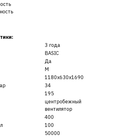
ость
ность
тики:
3 года
BASIC
Да
M
1180х630х1690
бар
34
195
центробежный
вентилятор
400
 л
100
50000