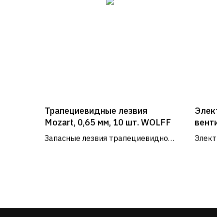
Трапециевидные лезвия
Элек
Mozart, 0,65 мм, 10 шт. WOLFF
вент
горя
Запасные лезвия трапециевидной
Элект
Ener
формы
230 с
профе
строи
Информация
230 В
О нас
Каталог