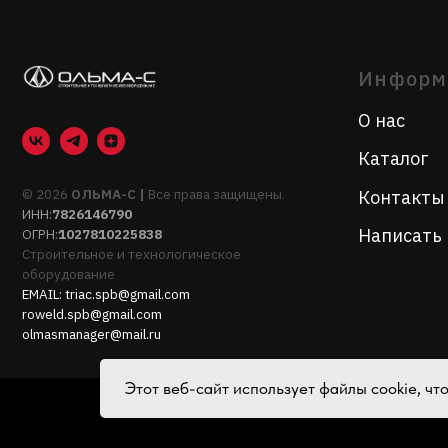
© 2026
ОЛЬМА-С |
Все права защищены.
Контакты
ИНН:
7826146790
Написать нам
ОГРН:
1027810225838
Строительное и технологическое
оборудование
EMAIL:
triac.spb@gmail.com
roweld.spb@gmail.com
olmasmanager@mail.ru
Этот веб-сайт использует файлы cookie, ч