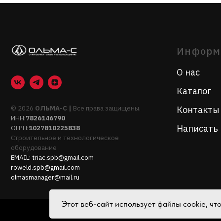
© 2026
ОЛЬМА-С |
Все права защищены.
Контакты
ИНН:
7826146790
Написать нам
ОГРН:
1027810225838
Строительное и технологическое
оборудование
EMAIL:
triac.spb@gmail.com
roweld.spb@gmail.com
olmasmanager@mail.ru
Этот веб-сайт использует файлы cookie, ч