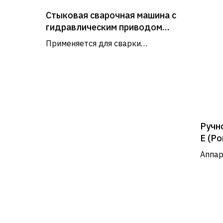
Стыковая сварочная машина с
гидравлическим приводом
Shengda SHD315
Применяется для сварки
пластиковых труб и фитингов из
ПЭ, ПП, ПВДФ диаметром от 90
до 315 мм
Ручн
Е (Р
Аппар
идеал
Информация
внутр
и ото
О нас
Каталог