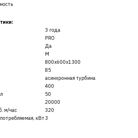
ность
тики:
3 года
PRO
Да
M
800х600х1300
85
асинхронная турбина
400
 л
50
20000
. м/час
320
потребляемая, кВт
3