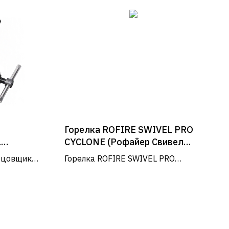
Горелка ROFIRE SWIVEL PRO
L
CYCLONE (Рофайер Свивел
Про Циклон)
ьцовщик
Горелка ROFIRE SWIVEL PRO
ом 3/16" –
CYCLONE , US 1" для пайки медных
РЕЖИМ РАБОТЫ
няется для
труб в труднодоступных местах.
тем
Пн - Пт: 9:00 - 18:00
Сб - Вс: выходные