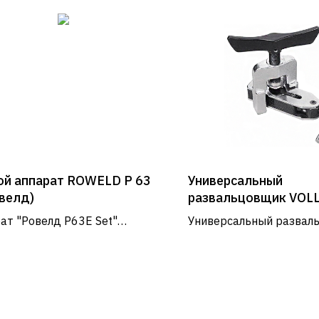
ой аппарат ROWELD Р 63
Универсальный
овелд)
развальцовщик VOL
3/16"-5/8" (4 -16 мм)
ат "Ровелд Р63E Set"
Универсальный развал
ьно подходят для монтажа
VOLL для труб диаметр
Услуги и сервис
ених систем водоснабжения
5/8" (4 – 16 мм). Приме
пления.
ремонта и монтажа сис
Сервис
кондиционирования.
Доставка и оплата