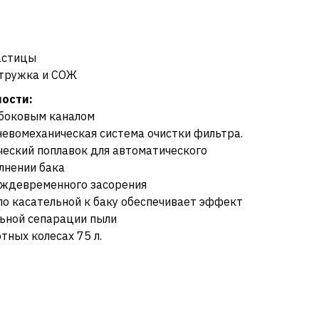
астицы
стружка и СОЖ
ости:
 боковым каналом
невомеханическая система очистки фильтра.
ческий поплавок для автоматического
лнении бака
еждевременного засорения
по касательной к баку обеспечивает эффект
ьной сепарации пыли
тных колесах 75 л.