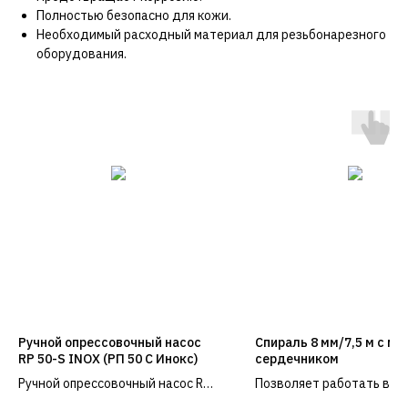
Полностью безопасно для кожи.
Необходимый расходный материал для резьбонарезного
оборудования.
Ручной опрессовочный насос
Спираль 8 мм/7,5 м с му
RP 50-S INOX (РП 50 С Инокс)
сердечником
Ручной опрессовочный насос RP
Позволяет работать в тр
50-S INOX широко применяется в
небольших диаметров до