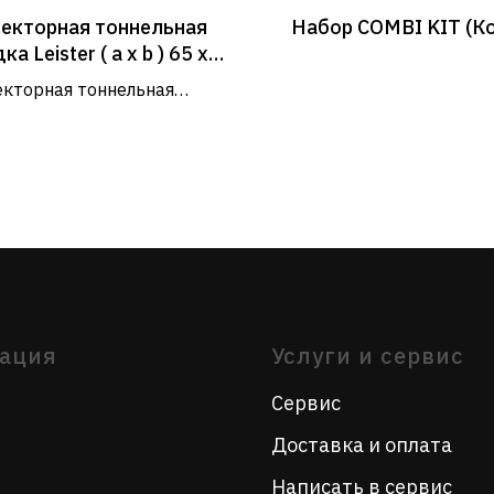
екторная тоннельная
Набор COMBI KIT (К
Услуги и сервис
ка Leister ( a x b ) 65 х
мм (насаживается)
кторная тоннельная
Сервис
а, насаживается ( a x b ), 65
Доставка и оплата
 мм
Написать в сервис