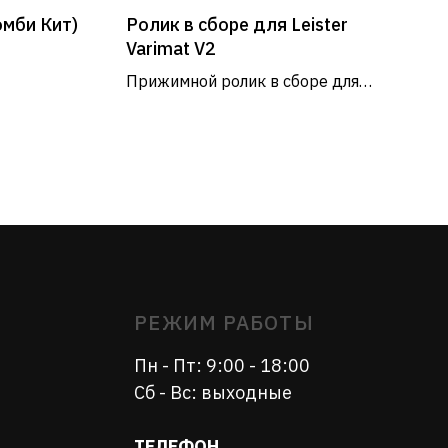
омби Кит)
Ролик в сборе для Leister
РЕЖИМ РАБОТЫ
Varimat V2
Прижимной ролик в сборе для
Пн - Пт: 9:00 - 18:00
круглого ремня механизма
Сб - Вс: выходные
прижима свариваемого
материала, для автоматических
ТЕЛЕФОН
сварочных аппаратов
+7 (812) 575–00–56
+7 (812) 575-00-86
+7 (966) 924-98-36
(моб)