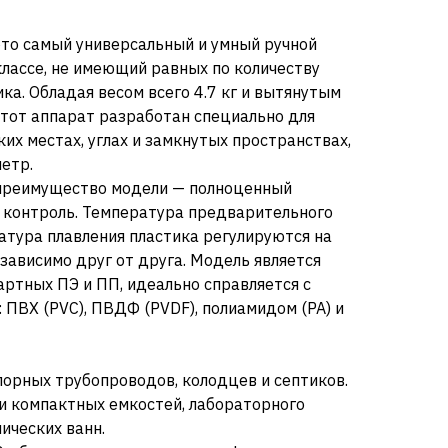
это самый универсальный и умный ручной
лассе, не имеющий равных по количеству
ка. Обладая весом всего 4.7 кг и вытянутым
этот аппарат разработан специально для
ких местах, углах и замкнутых пространствах,
етр.
 преимущество модели — полноценный
контроль. Температура предварительного
атура плавления пластика регулируются на
ависимо друг от друга. Модель является
артных ПЭ и ПП, идеально справляется с
ПВХ (PVC), ПВДФ (PVDF), полиамидом (PA) и
порных трубопроводов, колодцев и септиков.
и компактных емкостей, лабораторного
ических ванн.