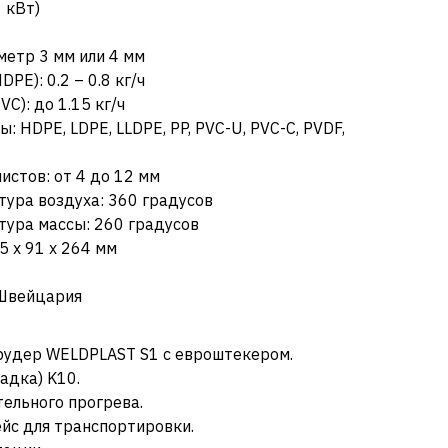
 кВт)
метр 3 мм или 4 мм
PE): 0.2 – 0.8 кг/ч
C): до 1.15 кг/ч
 HDPE, LDPE, LLDPE, PP, PVC-U, PVC-C, PVDF,
истов: от 4 до 12 мм
ура воздуха: 360 градусов
ура массы: 260 градусов
5 х 91 х 264 мм
 Швейцария
рудер WELDPLAST S1 с евроштекером.
адка) K10.
ельного прогрева.
йс для транспортировки.