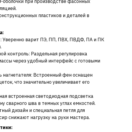
-оболочки при производстве фасонных
ляцией.
онструкционных пластиков и деталей в
а:
: Уверенно варит ПЭ, ПП, ПВХ, ПВДФ, ПА и ПК
.
й контроль: Раздельная регулировка
массы через удобный интерфейс с готовыми
.
 нагнетателя: Встроенный фен оснащен
еток, что значительно увеличивает его
ная встроенная светодиодная подсветка
у сварного шва в темных углах емкостей.
тный дизайн и специальная петля для
сир снижают нагрузку на руки мастера.
тики: