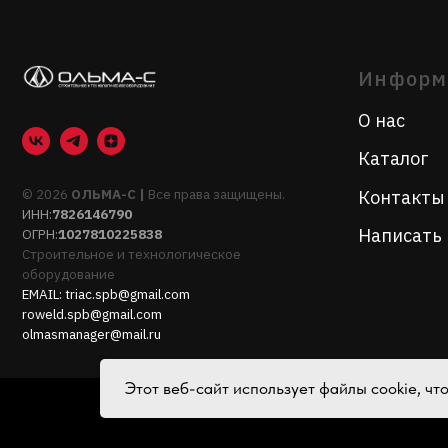
© 2026
ОЛЬМА-С |
Все права защищены.
Контакты
ИНН:
7826146790
Написать нам
ОГРН:
1027810225838
Строительное и технологическое
оборудование
EMAIL:
triac.spb@gmail.com
roweld.spb@gmail.com
olmasmanager@mail.ru
Этот веб-сайт использует файлы cookie, ч