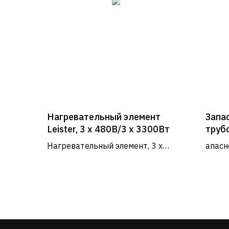
Нагревательный элемент
Запа
Leister, 3 x 480В/3 x 3300Вт
труб
SUPE
Нагревательный элемент, 3 x
апасн
Супе
480В/3 x 3300Вт
ROPO
Информация
О нас
Каталог