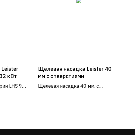
Leister
Щелевая насадка Leister 40
/32 кВт
мм с отверстиями
рии LHS 91
Щелевая насадка 40 мм, с
я
отверстиями
ования -
одственные
РЕЖИМ РАБОТЫ
Пн - Пт: 9:00 - 18:00
Сб - Вс: выходные