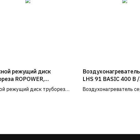
сной режущий диск
Воздухонагреватель 
ореза ROPOWER,
LHS 91 BASIC 400 В 
RTRONIC (Ропауэр,
ой режущий диск трубореза
Воздухонагреватель се
ртроник)
WER, SUPERTRONIC.
BASIC предназначен дл
промышленного использ
встраивания в произв
Услуги и сервис
установки,
Сервис
Доставка и оплата