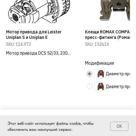
Мотор привода для Leister
Клещи ROMAX COMPACT
Uniplan S и Uniplan E
пресс-фитинга (Ромакс
Компакт) тип SV
SKU:
114.972
SKU:
15261X
Мотор привода DCS 52/33, 230V
для LEISTER UNIPLAN S
Модификация
Заказать сейчас
Этот веб-сайт использует файлы cookie, чтобы
OK
Tilda
Made on
обеспечить вам наилучший сервис.