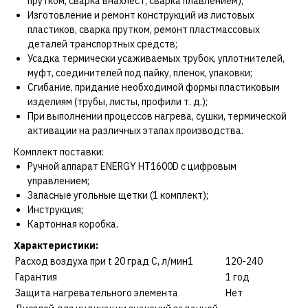
прутком, сварка внахлест, сварка плавлением);
Изготовление и ремонт конструкций из листовых
пластиков, сварка прутком, ремонт пластмассовых
деталей транспортных средств;
Усадка термически усаживаемых трубок, уплотнителей,
муфт, соединителей под пайку, пленок, упаковки;
Сгибание, придание необходимой формы пластиковым
изделиям (трубы, листы, профили т. д.);
При выполнении процессов нагрева, сушки, термической
активации на различных этапах производства.
Комплект поставки:
Ручной аппарат ENERGY HT1600D с цифровым
управлением;
Запасные угольные щетки (1 комплект);
Инструкция;
Картонная коробка.
Характеристики:
Расход воздуха при t 20 град С, л/мин1
120-240
Гарантия
1 год
Защита нагревательного элемента
Нет