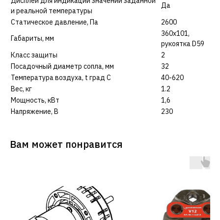
Дисплей для индикации значений заданной
Да
и реальной температуры
Статическое давление, Па
2600
360x101,
Габариты, мм
рукоятка D59
Класс защиты
2
Посадочный диаметр сопла, мм
32
Температура воздуха, t град С
40-620
Вес, кг
1.2
Мощность, кВт
1,6
Напряжение, В
230
Вам может понравится